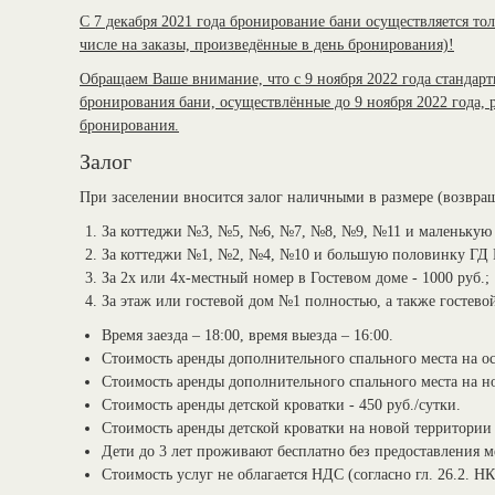
С 7 декабря 2021 года бронирование бани осуществляется тол
числе на заказы, произведённые в день бронирования)!
Обращаем Ваше внимание, что с 9 ноября 2022 года стандартн
бронирования бани, осуществлённые до 9 ноября 2022 года,
бронирования.
Залог
При заселении вносится залог наличными в размере (возвращ
За коттеджи №3, №5, №6, №7, №8, №9, №11 и маленькую 
За коттеджи №1, №2, №4, №10 и большую половинку ГД №
За 2х или 4х-местный номер в Гостевом доме - 1000 руб.;
За этаж или гостевой дом №1 полностью, а также гостево
Время заезда – 18:00, время выезда – 16:00.
Стоимость аренды дополнительного спального места на ос
Стоимость аренды дополнительного спального места на но
Стоимость аренды детской кроватки - 450 руб./сутки.
Стоимость аренды детской кроватки на новой территории 
Дети до 3 лет проживают бесплатно без предоставления м
Стоимость услуг не облагается НДС (согласно гл. 26.2. 