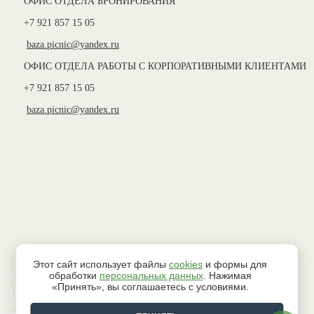
ОФИС ОТДЕЛА БРОНИРОВАНИЯ
+7 921 857 15 05
baza.picnic@yandex.ru
ОФИС ОТДЕЛА РАБОТЫ С КОРПОРАТИВНЫМИ КЛИЕНТАМИ
+7 921 857 15 05
baza.picnic@yandex.ru
Этот сайт использует файлы
cookies
и формы для
обработки
персональных данных
. Нажимая
© 2026 База активного отдыха “Пикник”
«Принять», вы соглашаетесь с условиями.
Политика в области защиты Ваших персональных данных
Все сведения, размещенные на данном интернет-сайте, носят исключительно
информативный характер