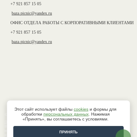
+7 921 857 15 05
baza.picnic@yandex.ru
ОФИС ОТДЕЛА РАБОТЫ С КОРПОРАТИВНЫМИ КЛИЕНТАМИ
+7 921 857 15 05
baza.picnic@yandex.ru
Этот сайт использует файлы
cookies
и формы для
обработки
персональных данных
. Нажимая
© 2026 База активного отдыха “Пикник”
«Принять», вы соглашаетесь с условиями.
Политика в области защиты Ваших персональных данных
Все сведения, размещенные на данном интернет-сайте, носят исключительно
информативный характер
ПРИНЯТЬ
и ни при каких условиях не могут расцениваться как публичная оферта,