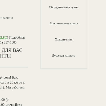
Обо­ру­дован­ная кух­ня
ани можно
Микроволновая печь
rXkPO
! Подробная
Хо­ло­диль­ни­к
21) 857-1505
 ДЛЯ ВАС
АНТЫ
Ду­шевая ком­на­та
природе! База
его в 20 км от г.
ург). Мы работаем
.00 (о
.00 уточняйте у