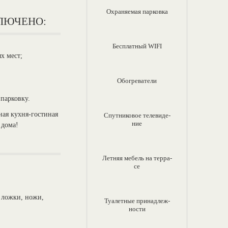
Охраняемая парковка
КЛЮЧЕНО:
Бесплатный WIFI
ых мест;
Обогреватели
 парковку.
ная кухня-гостиная
Спут­ни­ко­вое те­ле­ви­де­
ние
 дома!
Лет­няя ме­бель на тер­ра­
се
, ложки, ножи,
Ту­алет­ные при­над­леж­
нос­ти