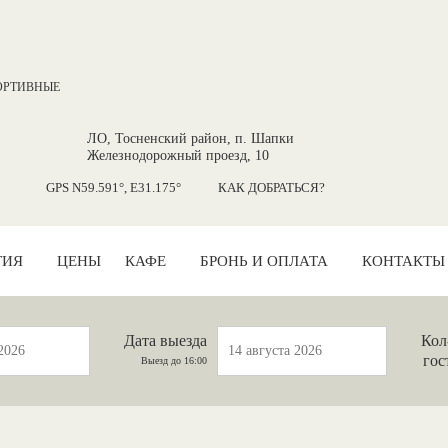
ОРТИВНЫЕ
ЛО, Тосненский район, п. Шапки
Железнодорожный проезд, 10
GPS N59.591°, E31.175°
КАК ДОБРАТЬСЯ?
ТИЯ
ЦЕНЫ
КАФЕ
БРОНЬ И ОПЛАТА
КОНТАКТЫ
Дата выезда
Кол
гос
Выезд до 16:00